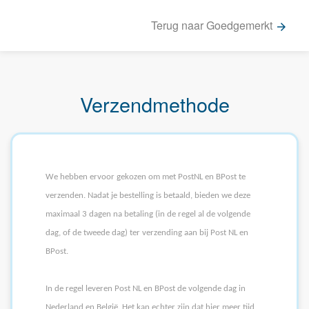
Terug naar Goedgemerkt
arrow_forward
Verzendmethode
We hebben ervoor gekozen om met PostNL en BPost te
verzenden. Nadat je bestelling is betaald, bieden we deze
maximaal 3 dagen na betaling (in de regel al de volgende
dag, of de tweede dag) ter verzending aan bij Post NL en
BPost.
In de regel leveren Post NL en BPost de volgende dag in
Nederland en België. Het kan echter zijn dat hier meer tijd